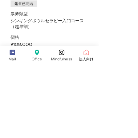
❹withYOGA指導者コミュニティ（3ヶ月に1回
銷售已完結
オンライン・オフラインでの座談会や勉強会）
❺ひとり親家庭、学生割引がございます➡ご相
票券類型
談ください
シンギングボウルセラピー入門コース
（超早割）
❷初級 ジュニア​マスター
ヒマラヤンシンギングボウル・ジュニアセラピ
價格
スト​
¥108,000
グループセッションで活かしたい
ヨガのクラスの体験価値を高めたい
瞑想でサウンドヒーリングを行いたい​
Mail
Office
Mindfulness
法人向け
チャクラバランシングセラピーを学びたい
銷售已完結
◎開講日 日曜日・金曜日
票券類型
※以下のいずれかの2Dayコースにご受講いた
シンギングボウルセラピー入門コース
だきます。
（早割）
月曜日コース：10：00～17：00 ❶❷
日曜日コース：10：00～17：00 ❶❷
價格
水曜日コース：10：00～17：00 ❶❷
金曜日コース：10：00～17：00 ❶❷
¥118,000
振替要相談
銷售已完結
票券類型