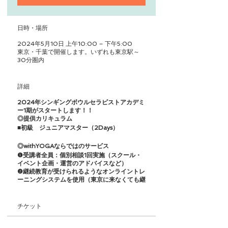
日時・場所
2024年5月10日 上午10:00 – 下午5:00
東京・千葉で開催します。いずれも東京駅～
30分圏内
詳細
2024年シンギングボウルセラピストアカデミ
ー1期がスタートします！！
◎提供カリキュラム
■初級 ジュニア​マスター（2Days）
◎withYOGAならではのサービス
❶受講者全員：個別相談1回実施（スクール・
イベント企画・運営のアドバイスなど）
❷継続教育が受けられるようなオンライントレ
ーニングシステムを使用（東京に来なくても継
続して学べる！！月880円）
❸仕事の斡旋（弊社のコンテンツ事業への参
画、企業ヨガ指導委託、オンラインセッション
チケット
委託、フィットネスクラブやヨガスタジオへの
ご紹介）