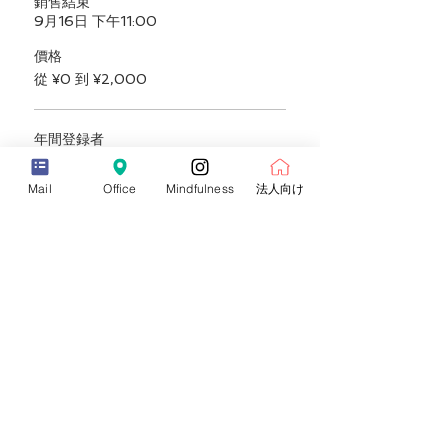
銷售結束
9月16日 下午11:00
價格
從 ¥0 到 ¥2,000
年間登録者
¥0
+¥0 消費税
Mail
Office
Mindfulness
法人向け
數量
インストラクター・セラピスト
¥2,000
+¥200 消費税
數量