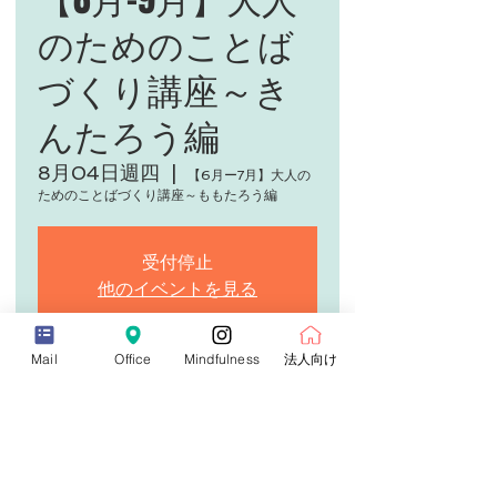
のためのことば
づくり講座～き
んたろう編
8月04日週四
  |  
【6月ー7月】大人の
ためのことばづくり講座～ももたろう編
受付停止
他のイベントを見る
Mail
Office
Mindfulness
法人向け
日時・場所
2022年8月04日 下午8:30 – 下午9:45
【6月ー7月】大人のためのことばづくり講座
～ももたろう編