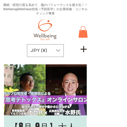
睡眠・瞑想の質を高めて、脳のパフォーマンスを最大化！！
Wellbeing&Wellness領域（予防医学）の企業研修・コンサル
ティング事業
JPY (¥)
【8月-9月】大人