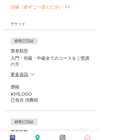
詳細（必ずご一読ください >>
チケット
銷售已完結
票券類型
入門・初級・中級全てのコースをご受講
の方
更多資訊
價格
¥315,000
已包含 消費税
銷售已完結
票券類型
セラピストミドルコース（超早割）