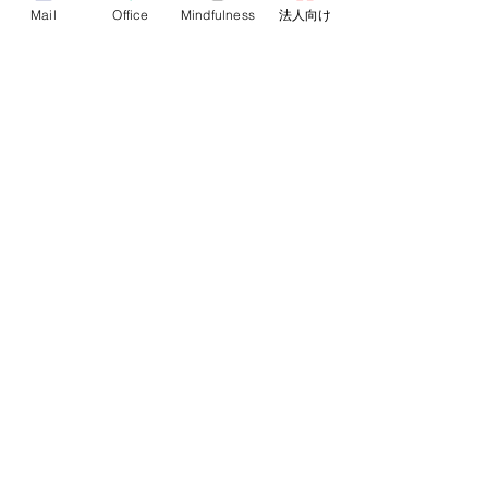
Mail
Office
Mindfulness
法人向け
價格
¥198,000
已包含 消費税
銷售已完結
票券類型
セラピストミドルコース（早割）
價格
¥208,000
已包含 消費税
銷售已完結
票券類型
セラピストミドルコース（正規）
價格