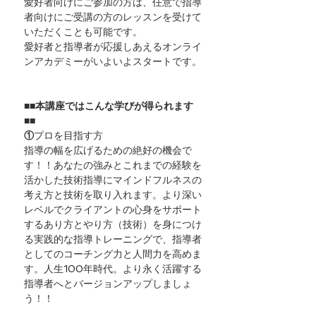
愛好者向けにご参加の方は、任意で指導
者向けにご受講の方のレッスンを受けて
いただくことも可能です。
愛好者と指導者が応援しあえるオンライ
ンアカデミーがいよいよスタートです。
■■本講座ではこんな学びが得られます
■■
①
プロを目指す方
指導の幅を広げるための絶好の機会で
す！！あなたの強みとこれまでの経験を
活かした技術指導にマインドフルネスの
考え方と技術を取り入れます。より深い
レベルでクライアントの心身をサポート
するあり方とやり方（技術）を身につけ
る実践的な指導トレーニングで、指導者
としてのコーチング力と人間力を高めま
す。人生100年時代。より永く活躍する
指導者へとバージョンアップしましょ
う！！