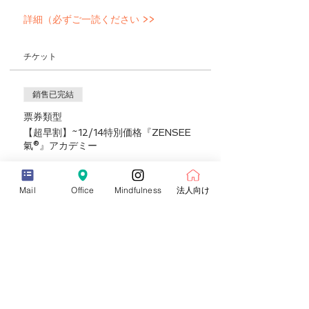
詳細（必ずご一読ください >>
チケット
銷售已完結
票券類型
【超早割】~12/14特別価格『ZENSEE
氣®』アカデミー
更多資訊
Mail
Office
Mindfulness
法人向け
價格
¥36,000
+¥3,600 消費税
銷售已完結
票券類型