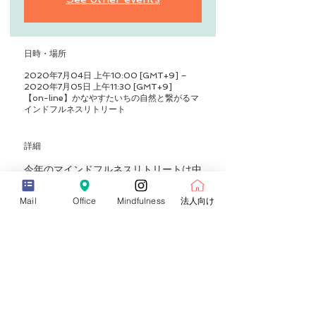
日時・場所
2020年7月04日 上午10:00 [GMT+9] –
2020年7月05日 上午11:30 [GMT+9]
【on-line】かなやすたいちの自然と繋がるマ
インドフルネスリトリート
詳細
今年のマインドフルネスリトリートは中
止にいたしましたが、
講師仲間と話し合った結果、「オンライ
Mail
Office
Mindfulness
法人向け
ンで自然とつながる」リトリートを開催
する運びになりました。
かなやすたいちが自然豊かな「どこか
♡」から配信するオンラインイベントで
す。
ヨガセッションやトークライブにアクテ
ィビティーがオンラインでお楽しみいた