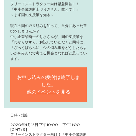
フリーインストラクター向け緊急開催！！
「中小企業診断士♡りささん、教えて！」
～まず国の支援策を知る～
現在の国の取り組みを知って、自分にあった選
択をしませんか？
中小企業診断士のりささんが、国の支援策を
「わかりやすく」解説していただくと同時に、
「ざっくばらんに」今の悩み事をどうしたらよ
いかをみんなで考える機会となればと思ってい
ます。
お申し込みの受付は終了しま
した。
他のイベントを見る
日時・場所
2020年4月15日 下午10:00 – 下午11:00
[GMT+9]
フリーインストラクター向け！「中小企業診断