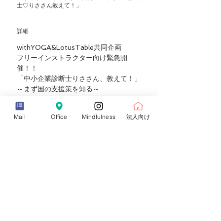
士♡りささん教えて！」
詳細
withYOGA&LotusTable共同企画
フリーインストラクター向け緊急開
催！！
「中小企業診断士りささん、教えて！」
～まず国の支援策を知る～
先行きの見えない状況に不安を抱えてい
る方も多いかと思います。
Mail
Office
Mindfulness
法人向け
いつから働けるのか、仕事は継続される
のか、考えると悩みはつきません。
詳細（必ずご一読ください >>
チケット
售完
票券類型