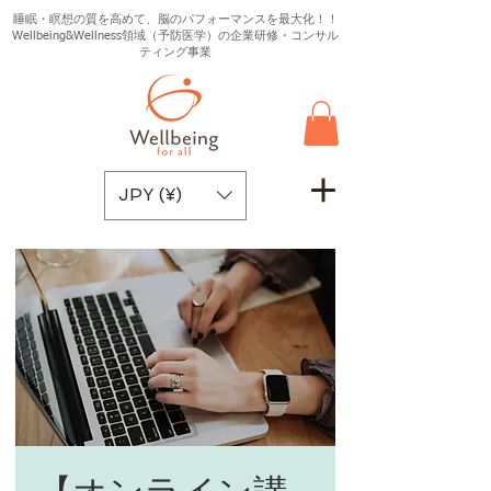
睡眠・瞑想の質を高めて、脳のパフォーマンスを最大化！！
Wellbeing&Wellness領域（予防医学）の企業研修・コンサル
ティング事業
JPY (¥)
【オンライン講