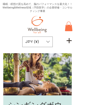
睡眠・瞑想の質を高めて、脳のパフォーマンスを最大化！！
Wellbeing&Wellness領域（予防医学）の企業研修・コンサル
ティング事業
JPY (¥)
シンギングボウ