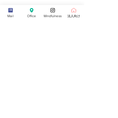
※以下のいずれかにご受講いただきます。
体調不良で参加できない場合振替可能。
銷售已完結
Mail
Office
Mindfulness
法人向け
票券類型
シンギングボウルセラピー入門コース
（早割）
價格
¥11,800
銷售已完結
票券類型
シンギングボウルセラピー入門コース
（正規）
價格
¥13,800