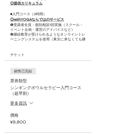
◎提供カリキュラム
■入門コース（3時間）
◎withYOGAならではのサービス
❶受講者全員：個別相談1回実施（スクール・
イベント企画・運営のアドバイスなど）
❷継続教育が受けられるようなオンライントレ
ーニングシステムを使用（東京に来なくても継
続して学べる！！月880円）
❸仕事の斡旋（弊社のコンテンツ事業への参
画、企業ヨガ指導委託、オンラインセッション
チケット
委託、フィットネスクラブやヨガスタジオへの
ご紹介）
❹withYOGA指導者コミュニティ（3ヶ月に1回
銷售已完結
オンライン・オフラインでの座談会や勉強会）
❺ひとり親家庭、学生割引がございます➡ご相
票券類型
談ください
シンギングボウルセラピー入門コース
◎こんな方に来ていただきたいです
（超早割）
✓瞑想を深めたい
更多資訊
✓シンギングボウルに興味がある
✓すでに音（サウンドヒーリング）や歌（キー
ルタン）の瞑想を実践されている
價格
✓ヨガレッスンの中に取り入れたい
¥9,800
◎開講日 日曜日・月曜日・水曜日