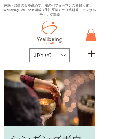
睡眠・瞑想の質を高めて、脳のパフォーマンスを最大化！！
Wellbeing&Wellness領域（予防医学）の企業研修・コンサル
ティング事業
JPY (¥)
シンギングボウ