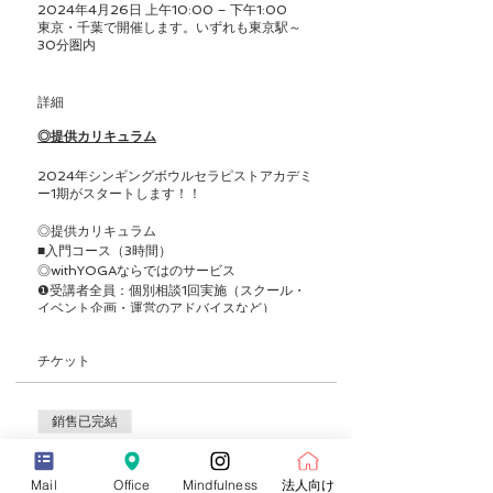
2024年4月26日 上午10:00 – 下午1:00
東京・千葉で開催します。いずれも東京駅～
30分圏内
詳細
◎提供カリキュラム
2024年シンギングボウルセラピストアカデミ
ー1期がスタートします！！
◎提供カリキュラム
■入門コース（3時間）
◎withYOGAならではのサービス
❶受講者全員：個別相談1回実施（スクール・
イベント企画・運営のアドバイスなど）
❷継続教育が受けられるようなオンライントレ
ーニングシステムを使用（東京に来なくても継
チケット
続して学べる！！月880円）
❸仕事の斡旋（弊社のコンテンツ事業への参
画、企業ヨガ指導委託、オンラインセッション
委託、フィットネスクラブやヨガスタジオへの
銷售已完結
ご紹介）
❹withYOGA指導者コミュニティ（3ヶ月に1回
票券類型
オンライン・オフラインでの座談会や勉強会）
シンギングボウルセラピー入門コース
Mail
Office
Mindfulness
法人向け
❺ひとり親家庭、学生割引がございます➡ご相