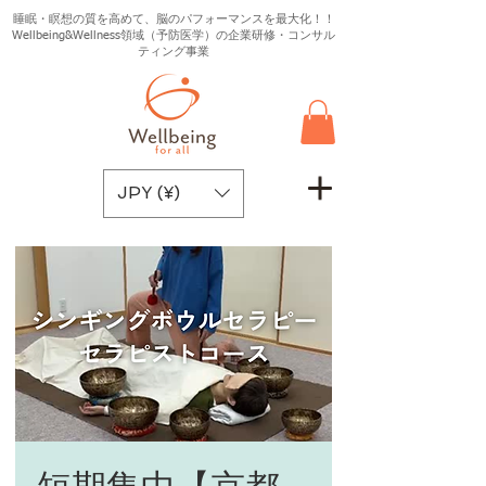
睡眠・瞑想の質を高めて、脳のパフォーマンスを最大化！！
Wellbeing&Wellness領域（予防医学）の企業研修・コンサル
ティング事業
JPY (¥)
短期集中【京都