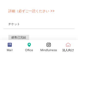
詳細（必ずご一読ください >>
チケット
銷售已完結
票券類型
Mail
Office
Mindfulness
法人向け
シンギングボウルセラピー セラピスト
コース（早割）
價格
¥226,800
+¥22,680 消費税
銷售已完結
票券類型
シンギングボウルセラピー セラピスト