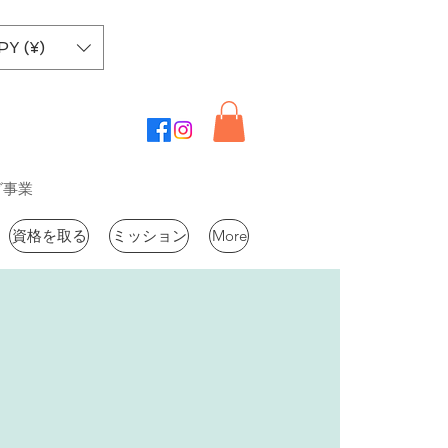
PY (¥)
グ事業
資格を取る
ミッション
More