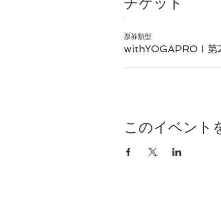
チケット
票券類型
withYOGAPROⅠ第
このイベント