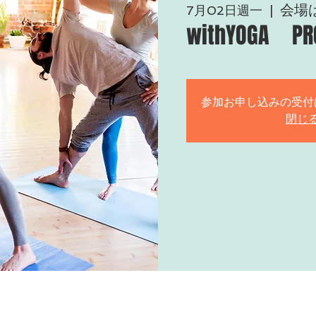
会場
7月02日週一
  |  
withYOGA
参加お申し込みの受付
閉じ