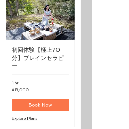
初回体験【極上70
分】ブレインセラピ
ー
1 hr
13,000
¥13,000
Japanese
yen
Book Now
Explore Plans