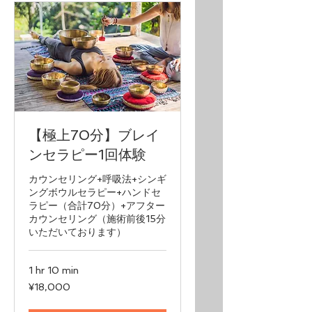
【極上70分】ブレイ
ンセラピー1回体験
カウンセリング+呼吸法+シンギ
ングボウルセラピー+ハンドセ
ラピー（合計70分）+アフター
カウンセリング（施術前後15分
いただいております）
1 hr 10 min
18,000
¥18,000
Japanese
yen