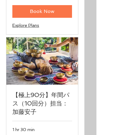
yen
Book Now
Explore Plans
【極上90分】年間パ
ス（10回分）担当：
加藤安子
1 hr 30 min
18,000