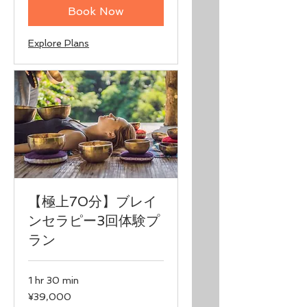
Book Now
Explore Plans
【極上70分】ブレイ
ンセラピー3回体験プ
ラン
1 hr 30 min
39,000
¥39,000
Japanese