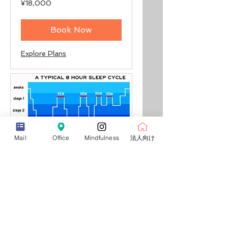
¥18,000
Japanese
yen
Book Now
Explore Plans
Mail
Office
Mindfulness
法人向け
加藤安子による【快
眠呼吸瞑想】オンラ
イン講座
不眠、バーンアウト、メンタル
ヘルス