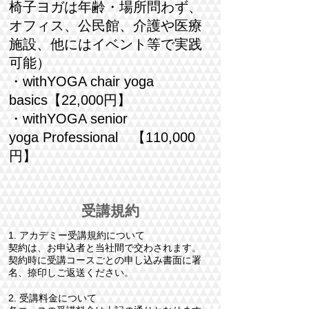
椅子ヨガは年齢・場所問わず、
オフィス、公民館、介護や医療
施設、他にはイベント等で実践
可能）
・withYOGA chair yoga
basics【22,000円】
・withYOGA senior
yoga
P
rofessional
【110,000
円】
受講規約
1. アカデミー受講規約について
契約は、お申込者と当社間で交わされます。
契約時に受講コースごとの申し込み書面に署
名、捺印しご返送ください。
2. 受講料金について