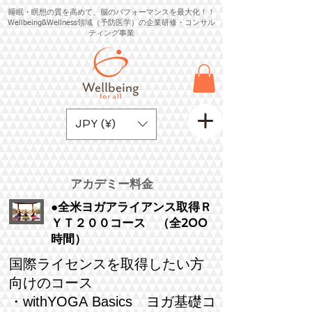
睡眠・瞑想の質を高めて、脳のパフォーマンスを最大化！！
Wellbeing&Wellness領域（予防医学）の企業研修・コンサル
ティング事業
JPY (¥)
​アカデミー料金
●全米ヨガアライアンス取得Ｒ
ＹＴ２００コース （全200
時間）
国際ライセンスを取得したい方
向けのコース
・withYOGA Basics ヨガ基礎コ