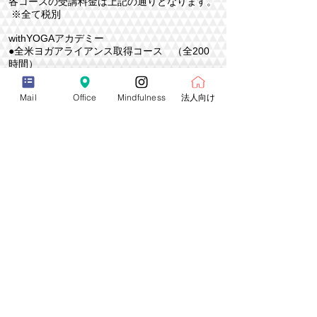
各コースの受講料金は上記の通りとなります。
※全て税別
withYOGAアカデミー
●全米ヨガアライアンス取得コース （全200
時間）
●withYOGA インストラクター取得コース
（全116時間）
Mail
Office
Mindfulness
法人向け
●
産前（マタニティ）・産後・更年期ヨガ イン
ストラクター取得コース
●シニア向け・初心者向けヨガ インストラクタ
ー取得コース
3. 受講料金の支払い方法について
受講料金を、受講スタート7日前までにお振込
みください。
分割払いも可能ですので、当アカデミーにご相
談ください。
※お振込みが遅れた場合は受講することは出来
ません。
4. 退学、受講料金の返金について
やむを得ない理由で、受講継続が困難になった
場合、退学することが出来ます。
その場合、当社既定の文書でご通知ください。