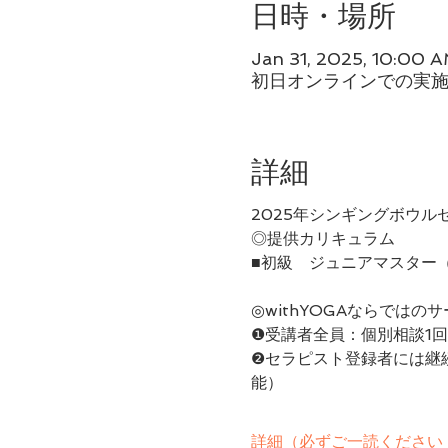
日時・場所
Jan 31, 2025, 10:00 
初日オンラインでの実施
詳細
2025年シンギングボウ
◎提供カリキュラム
■初級　ジュニア​マスター（
◎withYOGAならではの
❶受講者全員：個別相談1
❷セラピスト登録者には継
能）
詳細（必ずご一読ください 