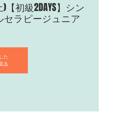
(金土)【初級2DAYS】シン
ルセラピージュニア
した
見る