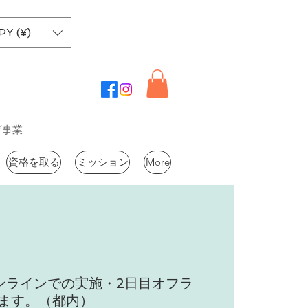
PY (¥)
グ事業
資格を取る
ミッション
More
ンラインでの実施・2日目オフラ
ます。（都内）