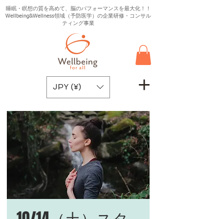
睡眠・瞑想の質を高めて、脳のパフォーマンスを最大化！！
Wellbeing&Wellness領域（予防医学）の企業研修・コンサル
ティング事業
JPY (¥)
10/14（土）スタ