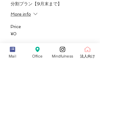
・瞑想法（サマタ・ヴィッパーサナ瞑想）+自
分割プラン【9月末まで】
律訓練法
More info
・指導法（プログラミング、インストラクショ
ン、プレゼンテーション）
Price
◎withYOGAならではのサービス
¥0
❶受講者全員：個別相談1回実施（オーディシ
ョンや面接に向けての対策、イベント・サーク
ス活動のアドバイスなど）
Sale ended
Mail
Office
Mindfulness
法人向け
❷継続教育が受けられるようなオンライントレ
ーニングシステムを使用（東京に来なくても継
Ticket type
続して学べる！！月880円）
基礎ヨガコースチケット【早割り】9月
末まで
❸事前に強みチェックをします（20分程度の
アンケートに入力：自己理解を深めていきま
す）
Price
¥88,000
❹仕事の斡旋（弊社のコンテンツ事業への参
+¥8,800 消費税
画、企業ヨガ指導委託、オンラインセッション
委託、フィットネスクラブやヨガスタジオへの
ご紹介）
Sale ended
❺withYOGA指導者コミュニティ（3ヶ月に1回
オンライン・オフラインでの座談会や勉強会）
Ticket type