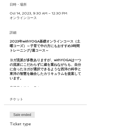
日時・場所
Oct 14, 2023, 9:30 AM – 12:30 PM
オンラインコース
詳細
2023年withYOGA基礎オンラインコース（土
曜コーズ）～子育て中の方にもおすすめ3時間
トレーニング/週コース～
ヨガ流派が多数ありますが、withYOGAは一つ
の流派にこだわらずに歳を重ねながらも、自分
に合ったヨガが選択できるような西洋の科学と
東洋の智慧を融合したカリキュラムを提案して
います。
◎提供カリキュラム
・ヨガ哲学基礎（ルーツ、流派、八支則）
チケット
・ヨガアーサナ（対位法）+機能解剖学基礎
・プラーナヤーマ（調氣法：呼吸法）+呼吸の
Sale ended
メカニクス
Ticket type