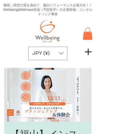
睡眠・瞑想の質を高めて、脳のパフォーマンスを最大化！！
Wellbeing&Wellness領域（予防医学）の企業研修・コンサル
ティング事業
JPY (¥)
【福山】インス