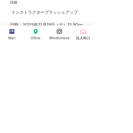
詳細
 インストラクターブラッシュアップ
日時：2025年12月13日（土）12:30〜
14:30
講師：加藤安子
Mail
Office
Mindfulness
法人向け
会場：レンタルスペース（お申込み確認
メール内に表示させて頂いています。）
参加費：8,800円（税別）
内容：実技練習・指導スキル向上・最新
プログラムの共有を通して、インストラ
クターとしての表現力と安定したリード
力を磨きます。
詳細（必ずご一読ください >>
トップへ戻る
プライバシーポリシー