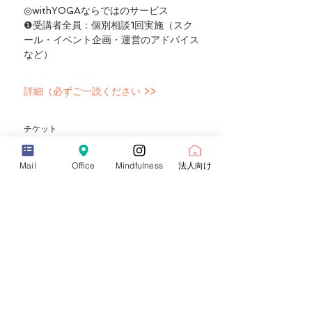
◎withYOGAならではのサービス
❶受講者全員：個別相談1回実施（スク
ール・イベント企画・運営のアドバイス
など）
詳細（必ずご一読ください >>
チケット
Mail
Office
Mindfulness
法人向け
Sale ended
Ticket type
シンギングボウルセラピー初級コース
（早割）
Price
¥118,000
+¥11,800 消費税