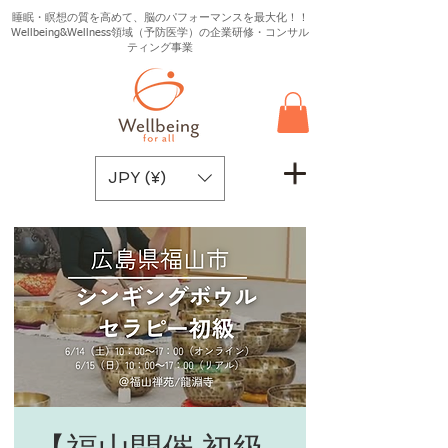
睡眠・瞑想の質を高めて、脳のパフォーマンスを最大化！！
Wellbeing&Wellness領域（予防医学）の企業研修・コンサル
ティング事業
JPY (¥)
【福山開催 初級