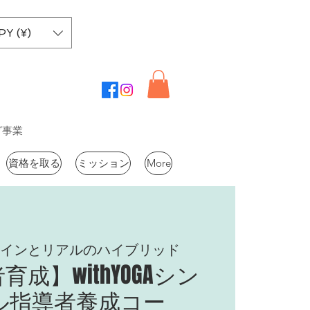
PY (¥)
グ事業
資格を取る
ミッション
More
インとリアルのハイブリッド
成】withYOGAシン
ル指導者養成コー