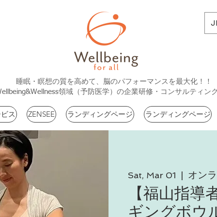
J
睡眠・瞑想の質を高めて、脳のパフォーマンスを最大化！！
Wellbeing&Wellness領域（予防医学）の企業研修・コンサルティン
ービス
ZENSEE
ランディングページ
ランディングページ
オンラ
Sat, Mar 01
  |  
【福山指導者育
ギングボウ