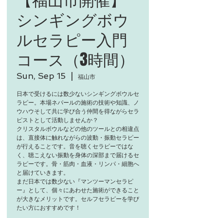
シンギングボウ
ルセラピー入門
コース（3時間）
Sun, Sep 15
  |  
福山市
日本で受けるには数少ないシンギングボウルセ
ラピー。本場ネパールの施術の技術や知識、ノ
ウハウそして共に学び合う仲間を得ながらセラ
ピストとして活動しませんか？
​クリスタルボウルなどの他のツールとの相違点
は、直接体に触れながらの波動・振動セラピー
が行えることです。音を聴くセラピーではな
く、聴こえない振動を身体の深部まで届けるセ
ラピーです。骨・筋肉・血液・リンパ・細胞へ
と届けていきます。
まだ日本では数少ない『マンツーマンセラピ
ー』として、個々にあわせた施術ができること
が大きなメリットです。セルフセラピーを学び