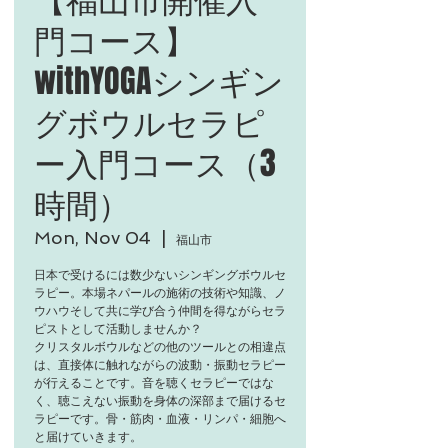
門コース】
withYOGAシンギン
グボウルセラピ
ー入門コース（3
時間）
Mon, Nov 04
  |  
福山市
日本で受けるには数少ないシンギングボウルセ
ラピー。本場ネパールの施術の技術や知識、ノ
ウハウそして共に学び合う仲間を得ながらセラ
ピストとして活動しませんか？
​クリスタルボウルなどの他のツールとの相違点
は、直接体に触れながらの波動・振動セラピー
が行えることです。音を聴くセラピーではな
く、聴こえない振動を身体の深部まで届けるセ
ラピーです。骨・筋肉・血液・リンパ・細胞へ
と届けていきます。