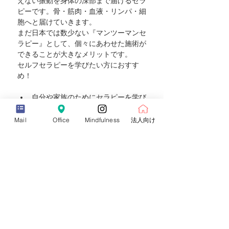
えない振動を身体の深部まで届けるセラ
ピーです。骨・筋肉・血液・リンパ・細
胞へと届けていきます。
まだ日本では数少ない『マンツーマンセ
ラピー』として、個々にあわせた施術が
できることが大きなメリットです。  
セルフセラピーを学びたい方におすす
め！
自分や家族のためにセラピーを学び
たい
シンギングボウルの使い方を知りた
Mail
Office
Mindfulness
法人向け
い
詳細（必ずご一読ください >>
チケット
Sale ended
Ticket type