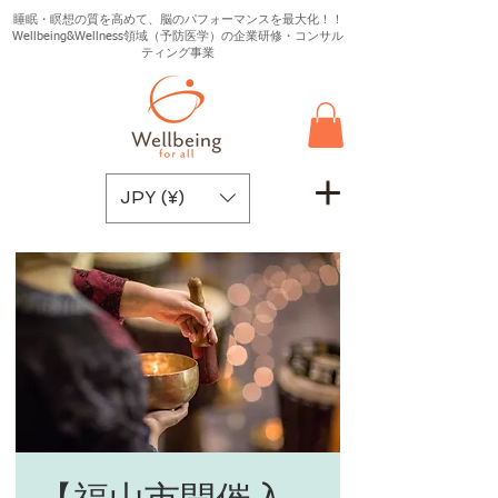
睡眠・瞑想の質を高めて、脳のパフォーマンスを最大化！！
Wellbeing&Wellness領域（予防医学）の企業研修・コンサル
ティング事業
JPY (¥)
【福山市開催入