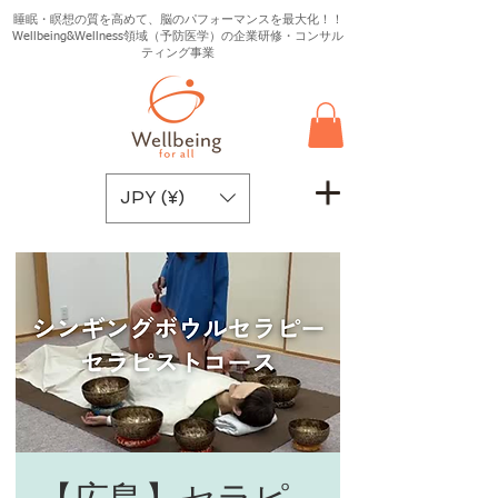
睡眠・瞑想の質を高めて、脳のパフォーマンスを最大化！！
Wellbeing&Wellness領域（予防医学）の企業研修・コンサル
ティング事業
JPY (¥)
【広島】セラピ