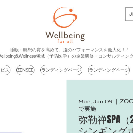
J
睡眠・瞑想の質を高めて、脳のパフォーマンスを最大化！！
Wellbeing&Wellness領域（予防医学）の企業研修・コンサルティン
ービス
ZENSEE
ランディングページ
ランディングページ
ZO
Mon, Jun 09
  |  
で実施
弥勒禅SPA（2
シンギング