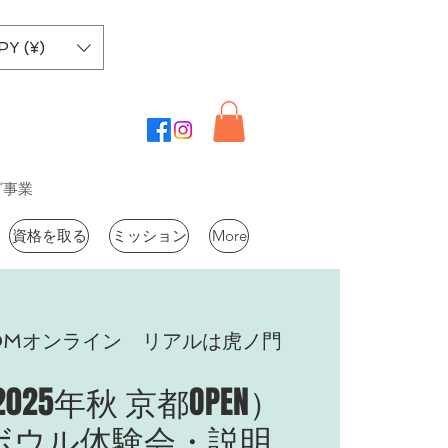
PY (¥)
グ事業
資格を取る
ミッション
More
OMオンライン リアルは虎ノ門
025年秋 京都OPEN）
ボウル体験会・説明