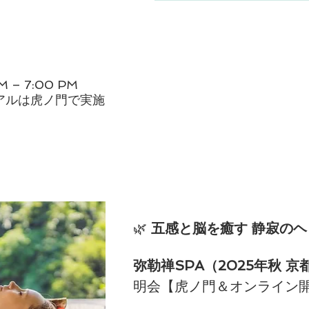
PM – 7:00 PM
アルは虎ノ門で実施
🌿 
五感と脳を癒す 静寂のヘ
弥勒禅SPA（2025年秋 京
明会【虎ノ門＆オンライン