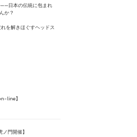
——日本の伝統に包まれ
せんか？
、
疲れを解きほぐすヘッドス
-line】
【虎ノ門開催】