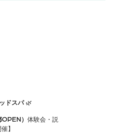
ッドスパ
 🌿
都OPEN）
体験会・説
開催】