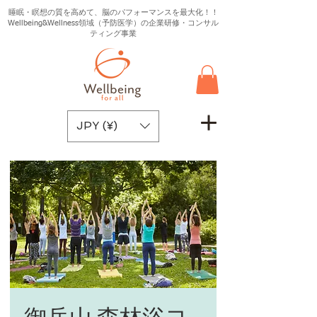
睡眠・瞑想の質を高めて、脳のパフォーマンスを最大化！！
Wellbeing&Wellness領域（予防医学）の企業研修・コンサル
ティング事業
JPY (¥)
御岳山 森林浴ヨ