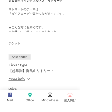
ガ＆天空マインドフルネス リトリート
リトリートのテーマは
「ダイアローグ～森とつながる～」です。
★こんな方にお薦めです。
＊自然の中でリフレッシュしたい方
＊自然の中で体験するヨガに興味がある方
＊山・森・滝が好きな方
チケット
＊心身の疲労を取り除きたい方
＊都会の喧騒から離れて自分と向き合いたい方
＊滝行、倍温浴（音の瞑想）に興味のある方
Sale ended
＊ヨガ、マインドフルネスに興味のある方
Ticket type
【超早割】御岳山リトリート
＊＊＊＊＊＊＊＊＊＊＊＊＊＊＊
【日時】
More info
雨天決行
2020年7月4日(土)～20年7月5日(日)
Price
¥23,000
【コース】
１泊リトリート
Mail
Office
Mindfulness
法人向け
【担当インストラクター】