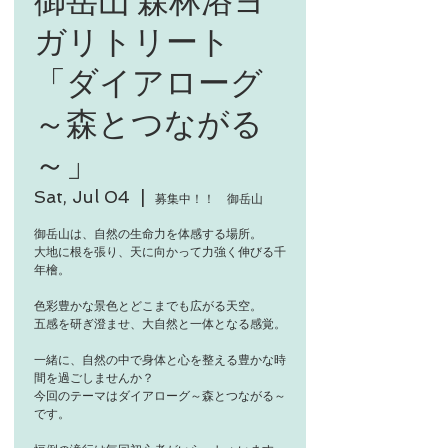
ガリトリート
「ダイアローグ
～森とつながる
～」
Sat, Jul 04
  |  
募集中！！ 御岳山
御岳山は、自然の生命力を体感する場所。
大地に根を張り、天に向かって力強く伸びる千
年檜。
色彩豊かな景色とどこまでも広がる天空。
五感を研ぎ澄ませ、大自然と一体となる感覚。
一緒に、自然の中で身体と心を整える豊かな時
間を過ごしませんか？
今回のテーマはダイアローグ～森とつながる～
です。