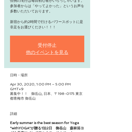
恒例の滝行は毎回初心者がいらっしゃいます。
参加者からは「やってよかった」というお声を
多数いただいております。
新宿から約2時間で行けるパワースポットに是
受付停止
他のイベントを見る
日時・場所
Apr 30, 2020, 1:00 PM – 5:00 PM
GMT+9
募集中！！ 御岳山, 日本、〒198-0175 東京
都青梅市 御岳山
詳細
Early summer is the best season for Yoga
”withYOGA”が贈る1泊2日 御岳山 森林浴ヨ