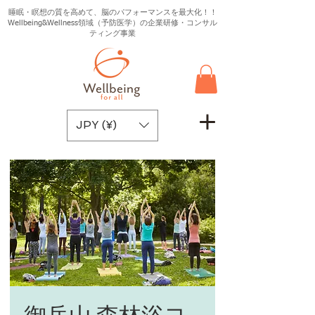
睡眠・瞑想の質を高めて、脳のパフォーマンスを最大化！！
Wellbeing&Wellness領域（予防医学）の企業研修・コンサル
ティング事業
JPY (¥)
御岳山 森林浴ヨ