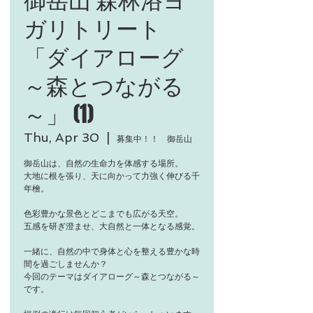
ガリトリート
「ダイアローグ
～森とつながる
～」 (1)
Thu, Apr 30
  |  
募集中！！ 御岳山
御岳山は、自然の生命力を体感する場所。
大地に根を張り、天に向かって力強く伸びる千
年檜。
色彩豊かな景色とどこまでも広がる天空。
五感を研ぎ澄ませ、大自然と一体となる感覚。
一緒に、自然の中で身体と心を整える豊かな時
間を過ごしませんか？
今回のテーマはダイアローグ～森とつながる～
です。