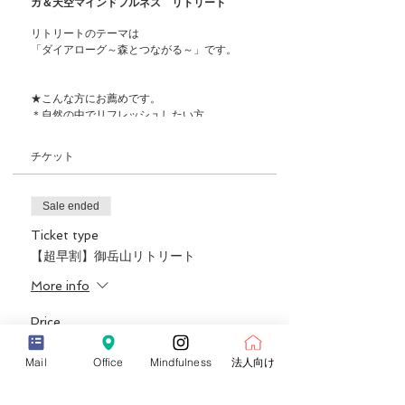
ガ＆天空マインドフルネス リトリート
リトリートのテーマは
「ダイアローグ～森とつながる～」です。
★こんな方にお薦めです。
＊自然の中でリフレッシュしたい方
＊自然の中で体験するヨガに興味がある方
＊山・森・滝が好きな方
チケット
＊心身の疲労を取り除きたい方
＊都会の喧騒から離れて自分と向き合いたい方
＊滝行、倍温浴（音の瞑想）に興味のある方
Sale ended
＊ヨガ、マインドフルネスに興味のある方
Ticket type
【超早割】御岳山リトリート
＊＊＊＊＊＊＊＊＊＊＊＊＊＊＊
【日時】
More info
雨天決行
2020年7月4日(土)～20年7月5日(日)
Price
¥23,000
【コース】
１泊リトリート
Mail
Office
Mindfulness
法人向け
【担当インストラクター】