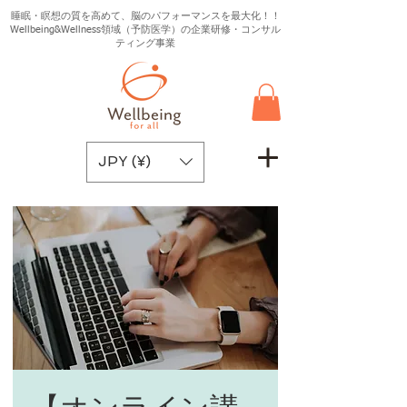
睡眠・瞑想の質を高めて、脳のパフォーマンスを最大化！！
Wellbeing&Wellness領域（予防医学）の企業研修・コンサル
ティング事業
JPY (¥)
【オンライン講