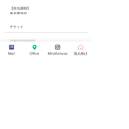
【担当講師】
角谷華奈絵
【陰ヨガとは】
チケット
筋肉を働かせず、完全に脱力した状態で、重力
や自体重に委ねながら、陰の組織と言われる筋
Sale ended
膜、腱、靭帯、主に関節まわりに刺激を加える
ポーズを数分間かけてゆっくり取っていくヨガ
Ticket type
のスタイルです。単にポーズの形を追求するヨ
Mail
Office
Mindfulness
法人向け
ガではなく、一人一人の体力や柔軟性に合わせ
withYOGA 陰YOGA養成コース
たポーズや可動域を選んでゆっくり動いていく
ので、ヨガに慣れた方のみならず、初心者や体
More info
力に自信がない方でもあらゆるレベルの方にマ
イペースに参加することができます。
Price
withYOGAが提供する陰ヨガは、身体の奥深く
¥77,000
に働きかけ柔軟性向上が期待できる他、ゆっく
りと呼吸しながらポーズをホールドする為、心
身の深い癒しが得られることが特徴です。継続
することで、寝つきが良くなる、翌朝の目覚め
Sale ended
がすっきりするなど、多くの方が快眠や脳疲労
の回復を実感されています。
Ticket type
【早割】withYOGA オンライン陰
3時間×4回という習得しやすい期間を設けての
YOGA養成コース
実施です。