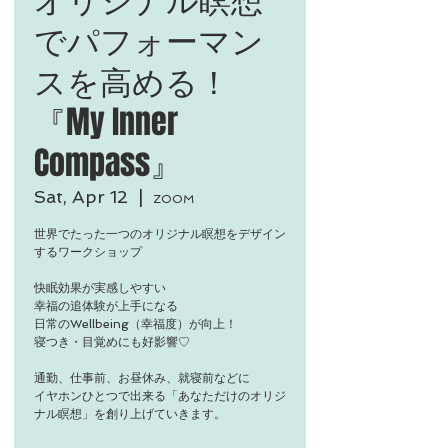
でパフォーマン
スを高める！
『My Inner
Compass』
Sat, Apr 12
  |  
ZOOM
世界でたった一つのオリジナル瞑想をデザイン
するワークショップ
快眠効果が実感しやすい
幸福の追体験が上手になる
日常のWellbeing（幸福度）が向上！
寝つき・目覚めにも好影響♡
通勤、仕事前、お昼休み、就寝前などに
イヤホンひとつで出来る「あなただけのオリジ
ナル瞑想」を創り上げていきます。