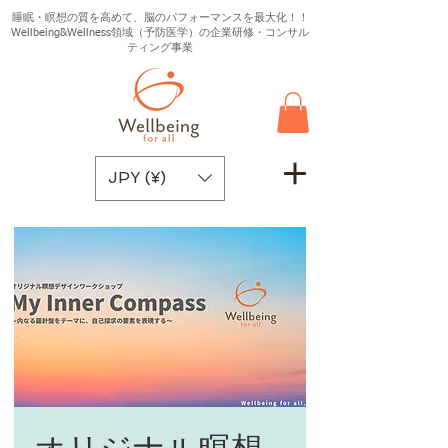
睡眠・瞑想の質を高めて、脳のパフォーマンスを最大化！！
Wellbeing&Wellness領域（予防医学）の企業研修・コンサル
ティング事業
JPY (¥)
オリジナル瞑想