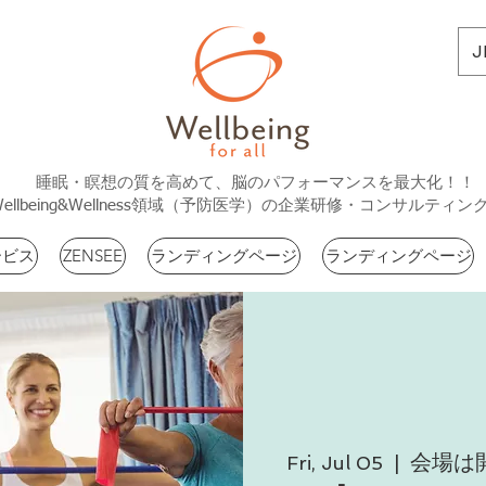
J
睡眠・瞑想の質を高めて、脳のパフォーマンスを最大化！！
Wellbeing&Wellness領域（予防医学）の企業研修・コンサルティン
ービス
ZENSEE
ランディングページ
ランディングページ
会場は
Fri, Jul 05
  |  