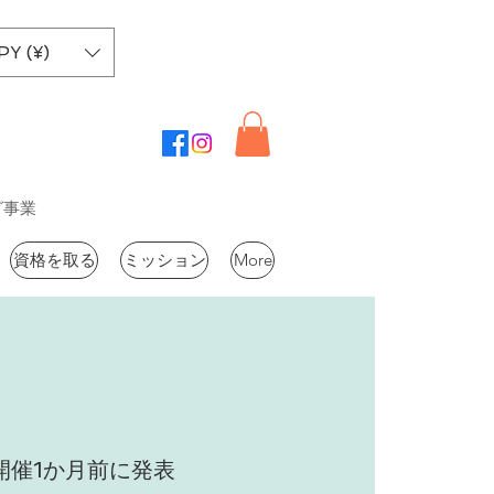
PY (¥)
グ事業
資格を取る
ミッション
More
開催1か月前に発表