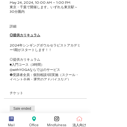
May 24, 2024, 10:00 AM – 1:00 PM
東京・千葉で開催します。いずれも東京駅～
30分圏内
詳細
◎提供カリキュラム
2024年シンギングボウルセラピストアカデミ
ー1期がスタートします！！
◎提供カリキュラム
■入門コース（3時間）
◎withYOGAならではのサービス
❶受講者全員：個別相談1回実施（スクール・
イベント企画・運営のアドバイスなど）
❷継続教育が受けられるようなオンライントレ
ーニングシステムを使用（東京に来なくても継
チケット
続して学べる！！月880円）
❸仕事の斡旋（弊社のコンテンツ事業への参
画、企業ヨガ指導委託、オンラインセッション
委託、フィットネスクラブやヨガスタジオへの
Sale ended
ご紹介）
❹withYOGA指導者コミュニティ（3ヶ月に1回
Ticket type
オンライン・オフラインでの座談会や勉強会）
シンギングボウルセラピー入門コース
Mail
Office
Mindfulness
法人向け
❺ひとり親家庭、学生割引がございます➡ご相