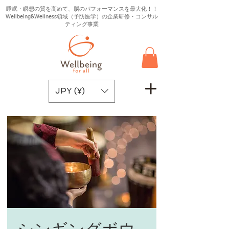
睡眠・瞑想の質を高めて、脳のパフォーマンスを最大化！！
Wellbeing&Wellness領域（予防医学）の企業研修・コンサル
ティング事業
JPY (¥)
シンギングボウ