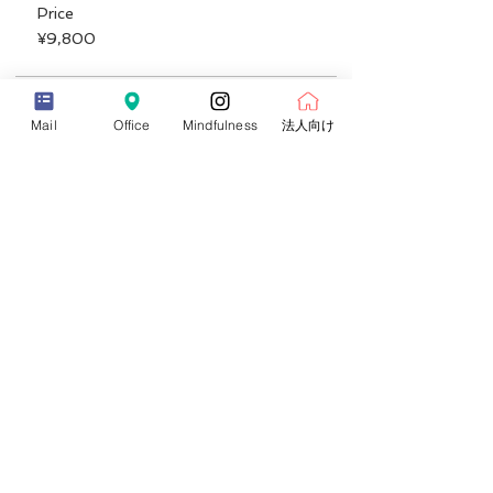
ルタン）の瞑想を実践されている
Price
✓ヨガレッスンの中に取り入れたい
¥9,800
◎開講日 日曜日・月曜日・水曜日
※以下のいずれかにご受講いただきます。
体調不良で参加できない場合振替可能。
Sale ended
Mail
Office
Mindfulness
法人向け
Ticket type
シンギングボウルセラピー入門コース
（早割）
Price
¥11,800
Sale ended
Ticket type
シンギングボウルセラピー入門コース
（正規）
Price
¥13,800