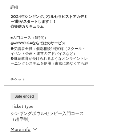
詳細
2024年シンギングボウルセラピストアカデミ
ー1期がスタートします！！
◎提供カリキュラム
■入門コース（3時間）
◎withYOGAならではのサービス
❶受講者全員：個別相談1回実施（スクール・
イベント企画・運営のアドバイスなど）
❷継続教育が受けられるようなオンライントレ
ーニングシステムを使用（東京に来なくても継
続して学べる！！月880円）
❸仕事の斡旋（弊社のコンテンツ事業への参
画、企業ヨガ指導委託、オンラインセッション
チケット
委託、フィットネスクラブやヨガスタジオへの
ご紹介）
❹withYOGA指導者コミュニティ（3ヶ月に1回
Sale ended
オンライン・オフラインでの座談会や勉強会）
❺ひとり親家庭、学生割引がございます➡ご相
Ticket type
談ください
シンギングボウルセラピー入門コース
◎こんな方に来ていただきたいです
（超早割）
✓瞑想を深めたい
More info
✓シンギングボウルに興味がある
✓すでに音（サウンドヒーリング）や歌（キー