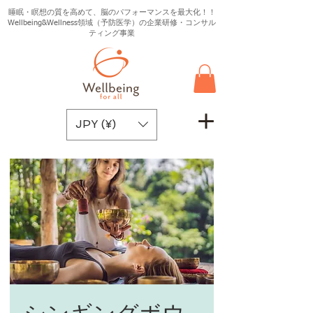
睡眠・瞑想の質を高めて、脳のパフォーマンスを最大化！！
Wellbeing&Wellness領域（予防医学）の企業研修・コンサル
ティング事業
JPY (¥)
シンギングボウ