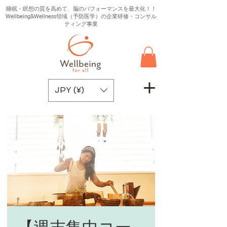
睡眠・瞑想の質を高めて、脳のパフォーマンスを最大化！！
Wellbeing&Wellness領域（予防医学）の企業研修・コンサル
ティング事業
JPY (¥)
【週末集中コー