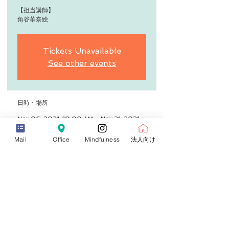
【担当講師】
角谷華奈絵
Tickets Unavailable
See other events
日時・場所
Nov 06, 2021, 10:00 AM – Nov 21, 2021,
1:00 PM
オンライン
Mail
Office
Mindfulness
法人向け
詳細
【日時】
第５期 　週末コース　土日10時～13時
（3時間）
2021年11月6日、11月7日
2021年11月20日、11月21日