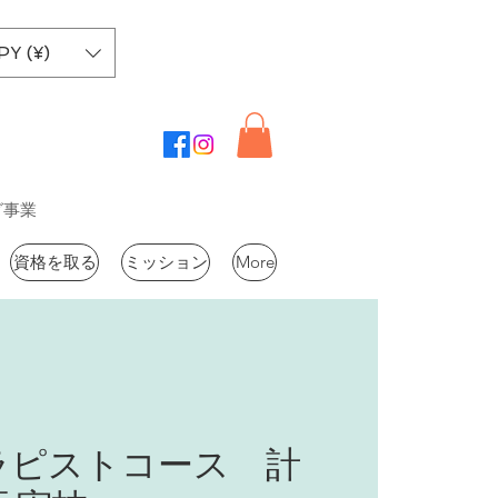
PY (¥)
グ事業
資格を取る
ミッション
More
ラピストコース 計