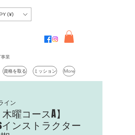
PY (¥)
グ事業
資格を取る
ミッション
More
ライン
 木曜コースA】
Basicsインストラクター