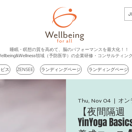
J
睡眠・瞑想の質を高めて、脳のパフォーマンスを最大化！！
Wellbeing&Wellness領域（予防医学）の企業研修・コンサルティン
ービス
ZENSEE
ランディングページ
ランディングページ
オン
Thu, Nov 04
  |  
【夜間隔週
YinYoga 