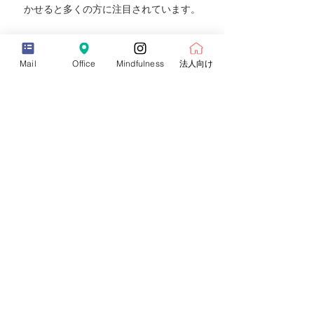
かせると多くの方に注目されています。
こんな方におすすめ
Mail
Office
Mindfulness
法人向け
忙しさの中で呼吸が浅くなりがち。
自分を整える時間をつくりたい
詳細（必ずご一読ください >>
チケット
Sale ended
Ticket type
2/6 入門コース
Price
¥18,800
+¥1,880 消費税