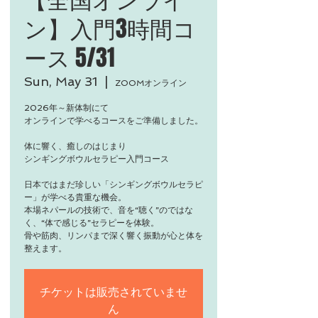
ン】入門3時間コ
ース 5/31
Sun, May 31
  |  
ZOOMオンライン
2026年～新体制にて
オンラインで学べるコースをご準備しました。
体に響く、癒しのはじまり
シンギングボウルセラピー入門コース
日本ではまだ珍しい「シンギングボウルセラピ
ー」が学べる貴重な機会。
本場ネパールの技術で、音を“聴く”のではな
く、“体で感じる”セラピーを体験。
骨や筋肉、リンパまで深く響く振動が心と体を
整えます。
チケットは販売されていませ
ん