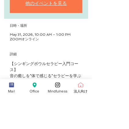
他のイベントを見る
日時・場所
May 31, 2026, 10:00 AM – 1:00 PM
ZOOMオンライン
詳細
【シンギングボウルセラピー入門コー
ス】
音の癒しを"体で感じる"セラピーを学ぶ
本場ネパール式のシンギングボウルセラ
ピーを、初心者向けにわかりやすく学べ
Mail
Office
Mindfulness
法人向け
る入門コースです。
日本ではまだ数少ないシンギングボウル
セラピーを基礎から習得できます。
心と体に響く“振動セラピー”は、睡眠・
ホルモンバランス・メンタルケアにも活
かせると多くの方に注目されています。