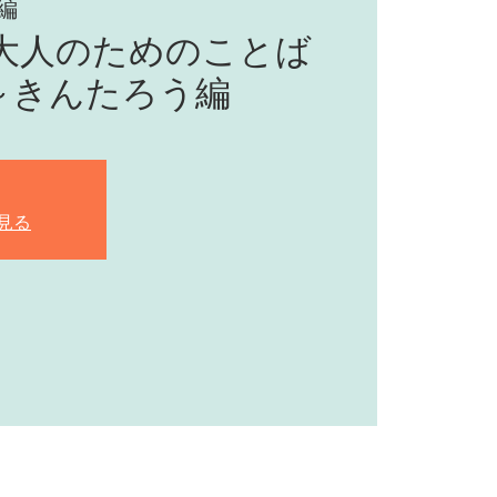
編
】大人のためのことば
～きんたろう編
見る