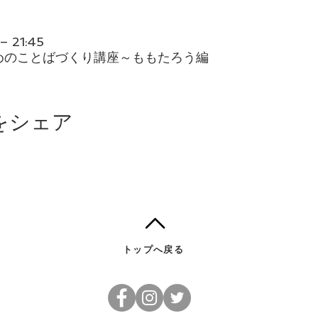
 21:45
めのことばづくり講座～ももたろう編
をシェア
トップへ戻る