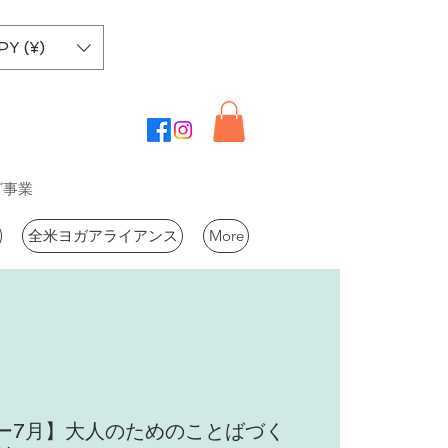
PY (¥)
グ事業
全米ヨガアライアンス
More
ー7月】大人のためのことばづく