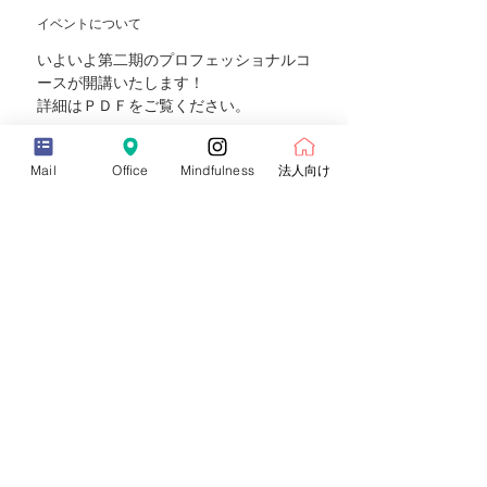
イベントについて
いよいよ第二期のプロフェッショナルコ
ースが開講いたします！
詳細はＰＤＦをご覧ください。
チケット詳細
Mail
Office
Mindfulness
法人向け
販売終了
チケットの種類
withYOGAPROⅠ第2期
価格
￥210,000