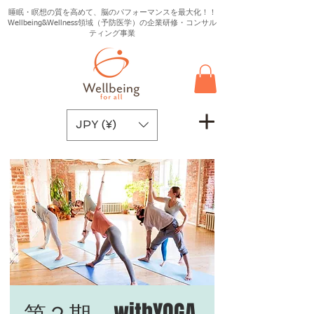
睡眠・瞑想の質を高めて、脳のパフォーマンスを最大化！！
Wellbeing&Wellness領域（予防医学）の企業研修・コンサル
ティング事業
JPY (¥)
第２期 withYOGA