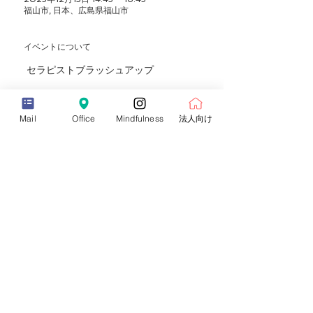
福山市, 日本、広島県福山市
イベントについて
 セラピストブラッシュアップ
日時：2025年12月13日（土）14:45〜
16:45
Mail
Office
Mindfulness
法人向け
講師：加藤安子（ZENSEE）
会場：レンタルスペース（お申込み確認
メール内に表示させて頂いています。）
参加費：8,800円（税別）
内容：個別施術の復習・技術アップデー
ト・音の精度確認など、セラピストとし
ての実践力を深めるためのブラッシュア
ップ講座です。
さらに表示