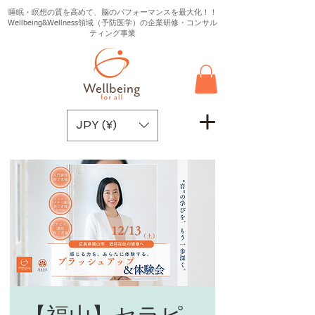
睡眠・瞑想の質を高めて、脳のパフォーマンスを最大化！！
Wellbeing&Wellness領域（予防医学）の企業研修・コンサル
ティング事業
JPY (¥)
【福山】セラピ