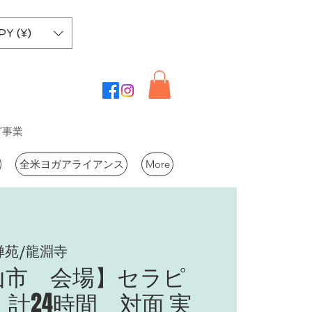
PY (¥)
グ事業
全米ヨガアライアンス
More
禅苑/龍淵寺
山市 会場】セラピ
計24時間 対面 実