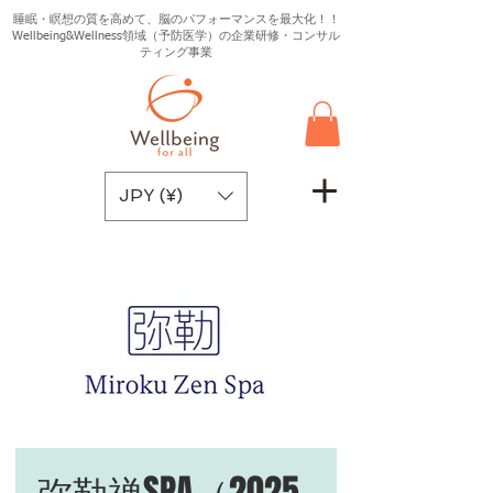
睡眠・瞑想の質を高めて、脳のパフォーマンスを最大化！！
Wellbeing&Wellness領域（予防医学）の企業研修・コンサル
ティング事業
JPY (¥)
弥勒禅SPA（2025