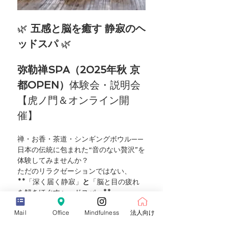
🌿 
五感と脳を癒す 静寂のヘ
ッドスパ
 🌿
弥勒禅SPA（2025年秋 京
都OPEN）
体験会・説明会
【虎ノ門＆オンライン開
催】
禅・お香・茶道・シンギングボウル——
日本の伝統に包まれた“音のない贅沢”を
体験してみませんか？
ただのリラクゼーションではない、
**「深く届く静寂」
と
「脳と目の疲れ
を解きほぐすヘッドスパ」**
Mail
Office
Mindfulness
法人向け
さらに表示