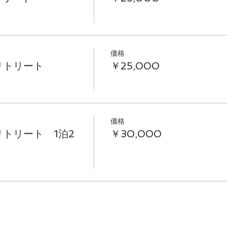
＊＊＊＊＊
価格
Aリトリート
￥25,000
0年7月5日(日)
価格
リトリート 1泊2
￥30,000
ー】
ウンセラー、サウンドメディテーション演奏者、全米ヨ
フルネス「ＥＡＲＴＨ、ＫＵ」マスタートレーナー、wit
OGAプロコース講師、全米ヨガアライアンス認定ヨガティ
Ｕ」マスタートレーナー、ラディカルフィットネスマス