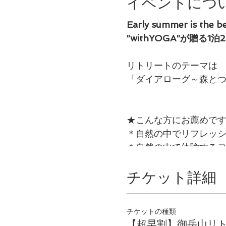
イベントにつ
Early summer is the b
”withYOGA”が贈
リトリートのテーマは
「ダイアローグ～森と
★こんな方にお薦めで
＊自然の中でリフレッ
＊自然の中で体験する
＊山・森・滝が好きな
チケット詳細
＊心身の疲労を取り除
＊都会の喧騒から離れ
＊滝行、倍温浴（音の
チケットの種類
＊ヨガ、マインドフル
【超早割】御岳山リ