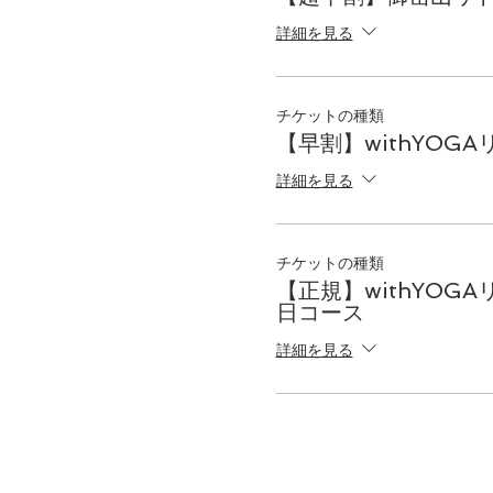
詳細を見る
＊＊＊＊＊＊＊＊＊＊
【日時】
チケットの種類
雨天決行
【早割】withYOG
2020年7月4日(土)～2
詳細を見る
【コース】
１泊リトリート
チケットの種類
【正規】withYOGA
【担当インストラクタ
日コース
・角谷華奈絵：産業カ
詳細を見る
ティーチャー、マインド
了
・関川太一：withY
ネス「ＥＡＲＴＨ、Ｋ