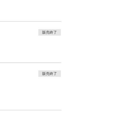
販売終了
販売終了
ガアライアンス認定ヨガ
hYOGAベーシック修
ーチャ―、マインドフル
タートレーナー