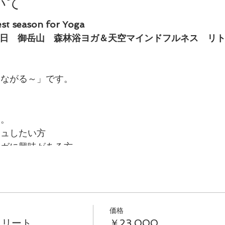
いて
est season for Yoga
る1泊2日 御岳山 森林浴ヨガ＆天空マインドフルネス リ
つながる～」です。
す。
シュしたい方
ヨガに興味がある方
方
きたい方
て自分と向き合いたい方
瞑想）に興味のある方
価格
ネスに興味のある方
トリート
￥23,000