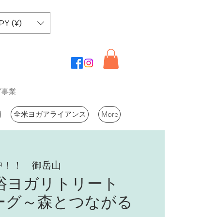
PY (¥)
グ事業
全米ヨガアライアンス
More
中！！ 御岳山
浴ヨガリトリート
ーグ～森とつながる