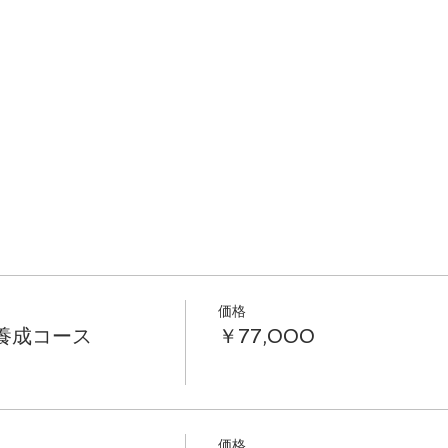
に脱力した状態で、重力や自体重に委ねながら、陰の組
に刺激を加えるポーズを数分間かけてゆっくり取ってい
するヨガではなく、一人一人の体力や柔軟性に合わせた
価格
で、ヨガに慣れた方のみならず、初心者や体力に自信が
GA養成コース
￥77,000
参加することができます。
する陰ヨガは、身体の奥深くに働きかけ柔軟性向上が期待で
ルドする為、心身の深い癒しが得られることが特徴です
目覚めがすっきりするなど、多くの方が快眠や脳疲労の
価格