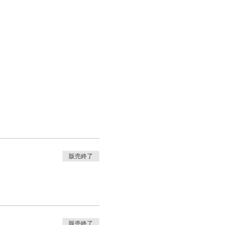
織と言われる筋膜、腱、
くヨガのスタイルです。
ポーズや可動域を選んで
販売終了
ない方でもあらゆるレベ
きる他、ゆっくりと呼吸
。継続することで、寝つ
回復を実感されていま
販売終了