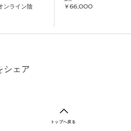
 オンライン陰
￥66,000
しやすい期間を設けての実施です。
果的な指導のポイントを学び、陰ヨガインストラクター
導したい方
している方で、陰ヨガにご興味のある方
をシェア
ラクティスをしている方で陰ヨガ知識を更に深めたい方
んでみたい方
インどちらでも指導したいとお考えの方
仕事などに陰ヨガの要素を取り入れたい方
～ヨガ経験者まで、身近な人に陰ヨガを提供したい方
トップへ戻る