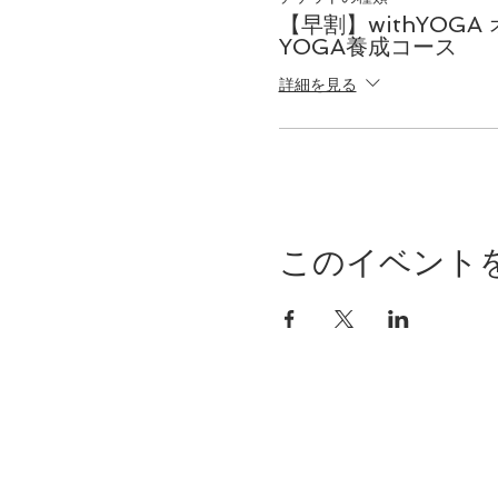
す。
【早割】withYOGA
YOGA養成コース
3時間×4回という習得
詳細を見る
陰ヨガの基本概論と効
しょう。
★こんな方におすすめ
・陰ヨガレッスンを指
・日常的にヨガを練習
このイベント
・日常的に陰ヨガのプ
・陰ヨガを基礎から学
・オンライン、オフラ
・他の運動指導や、お
・シニア、初心者から
★学べる内容
陰陽の概論