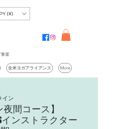
PY (¥)
グ事業
全米ヨガアライアンス
More
ライン
ン夜間コース】
Basicsインストラクター