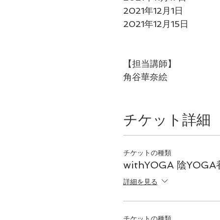
2021年12月1日
2021年12月15日
【担当講師】
角谷華奈絵
【陰ヨガとは】
チケット詳細
筋肉を働かせず、完全
靭帯、主に関節まわり
単にポーズの形を追求
チケットの種類
ゆっくり動いていくの
withYOGA 陰YO
ルの方にマイペースに
詳細を見る
withYOGAが提供
しながらポーズをホー
きが良くなる、翌朝の
チケットの種類