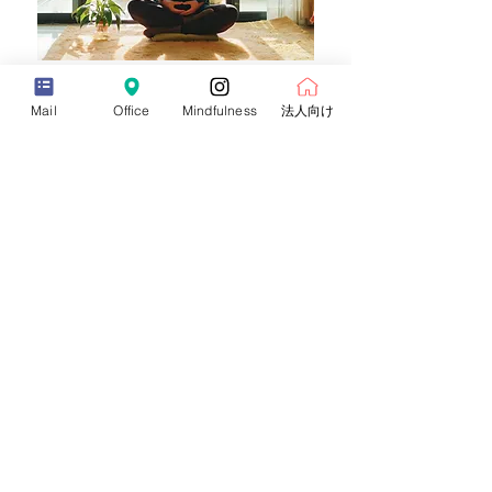
快眠効果が実感しやすい！
Mail
Office
Mindfulness
法人向け
幸福の追体験が上手にな
る！
日常のWellbeing（幸福
度）が向上！
寝つき・目覚めにも好影響
♡
マイインナーコ
ンパス
さらに表示