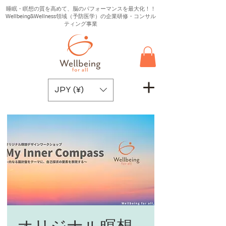
睡眠・瞑想の質を高めて、脳のパフォーマンスを最大化！！
Wellbeing&Wellness領域（予防医学）の企業研修・コンサル
ティング事業
JPY (¥)
オリジナル瞑想