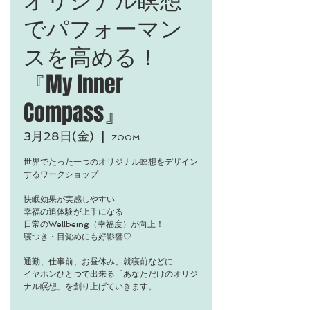
でパフォーマン
スを高める！
『My Inner
Compass』
3月28日(金)
  |  
ZOOM
世界でたった一つのオリジナル瞑想をデザイン
するワークショップ
快眠効果が実感しやすい
幸福の追体験が上手になる
日常のWellbeing（幸福度）が向上！
寝つき・目覚めにも好影響♡
通勤、仕事前、お昼休み、就寝前などに
イヤホンひとつで出来る「あなただけのオリジ
ナル瞑想」を創り上げていきます。