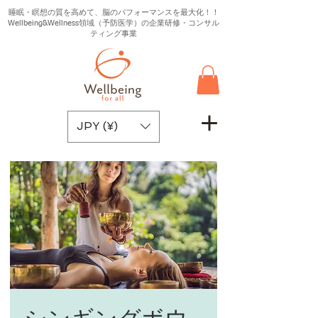
睡眠・瞑想の質を高めて、脳のパフォーマンスを最大化！！
Wellbeing&Wellness領域（予防医学）の企業研修・コンサル
ティング事業
JPY (¥)
シンギングボウ