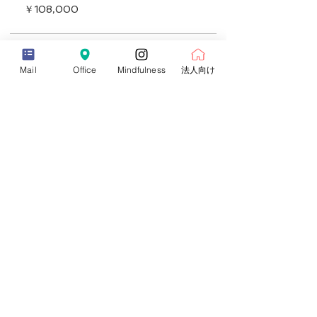
スト​
￥108,000
グループセッションで活かしたい
ヨガのクラスの体験価値を高めたい
瞑想でサウンドヒーリングを行いたい​
チャクラバランシングセラピーを学びたい
販売終了
Mail
Office
Mindfulness
法人向け
◎開講日 日曜日・金曜日
チケットの種類
※以下のいずれかの３Dayコースにご受講いた
シンギングボウルセラピー入門コース
だきます。
（早割）
日曜日コース：10：00～17：00 ❶❷❸
金曜日コース：10：00～17：00 ❶❷❸
価格
振替可能
￥118,000
販売終了
チケットの種類
シンギングボウルセラピー入門コース
（正規）
価格
￥128,000