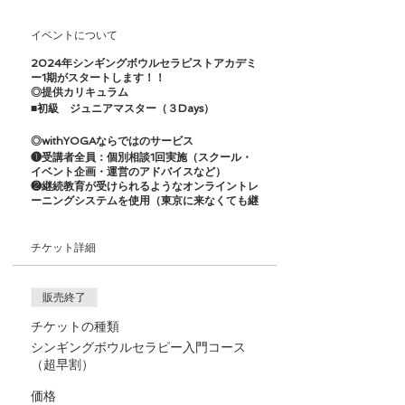
イベントについて
2024年シンギングボウルセラピストアカデミ
ー1期がスタートします！！
◎提供カリキュラム
■初級 ジュニア​マスター（３Days）
◎withYOGAならではのサービス
❶受講者全員：個別相談1回実施（スクール・
イベント企画・運営のアドバイスなど）
❷継続教育が受けられるようなオンライントレ
ーニングシステムを使用（東京に来なくても継
続して学べる！！月880円）
❸仕事の斡旋（弊社のコンテンツ事業への参
画、企業ヨガ指導委託、オンラインセッション
チケット詳細
委託、フィットネスクラブやヨガスタジオへの
ご紹介）
❹withYOGA指導者コミュニティ（3ヶ月に1回
販売終了
オンライン・オフラインでの座談会や勉強会）
❺ひとり親家庭、学生割引がございます➡ご相
チケットの種類
談ください
シンギングボウルセラピー入門コース
（超早割）
❷初級 ジュニア​マスター
ヒマラヤンシンギングボウル・ジュニアセラピ
価格