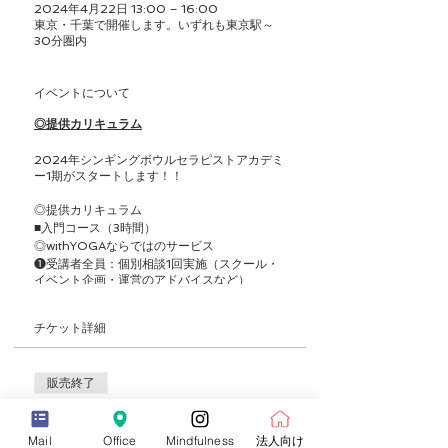
2024年4月22日 13:00 – 16:00
東京・千葉で開催します。いずれも東京駅～
30分圏内
イベントについて
◎提供カリキュラム
2024年シンギングボウルセラピストアカデミ
ー1期がスタートします！！
◎提供カリキュラム
■入門コース（3時間）
◎withYOGAならではのサービス
❶受講者全員：個別相談1回実施（スクール・
イベント企画・運営のアドバイスなど）
❷継続教育が受けられるようなオンライントレ
ーニングシステムを使用（東京に来なくても継
チケット詳細
続して学べる！！月880円）
❸仕事の斡旋（弊社のコンテンツ事業への参
画、企業ヨガ指導委託、オンラインセッション
委託、フィットネスクラブやヨガスタジオへの
販売終了
ご紹介）
❹withYOGA指導者コミュニティ（3ヶ月に1回
チケットの種類
オンライン・オフラインでの座談会や勉強会）
シンギングボウルセラピー入門コース
Mail
Office
Mindfulness
法人向け
❺ひとり親家庭、学生割引がございます➡ご相