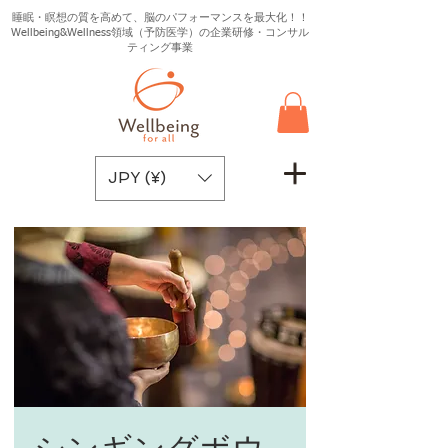
睡眠・瞑想の質を高めて、脳のパフォーマンスを最大化！！
Wellbeing&Wellness領域（予防医学）の企業研修・コンサル
ティング事業
JPY (¥)
シンギングボウ