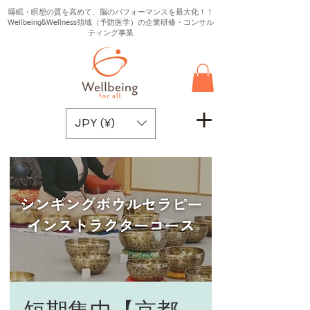
睡眠・瞑想の質を高めて、脳のパフォーマンスを最大化！！
Wellbeing&Wellness領域（予防医学）の企業研修・コンサル
ティング事業
JPY (¥)
短期集中【京都