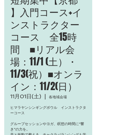
】入門コース+イ
ンストラクター
コース 全15時
間 ■リアル会
場：11/1 (土）・
11/3(祝）■オンラ
イン：11/2(日）
11月01日(土)
  |  
各地域会場
ヒマラヤンシンギングボウル インストラクタ
ーコース
グループセッションやヨガ、瞑想の時間に“響
き”の力を。
音と振動で整える、チャクラバランシングも学