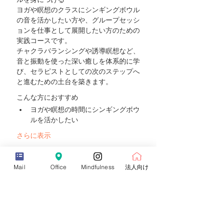
ヨガや瞑想のクラスにシンギングボウル
の音を活かしたい方や、グループセッシ
ョンを仕事として展開したい方のための
実践コースです。
チャクラバランシングや誘導瞑想など、
音と振動を使った深い癒しを体系的に学
び、セラピストとしての次のステップへ
と進むための土台を築きます。
こんな方におすすめ
ヨガや瞑想の時間にシンギングボウ
ルを活かしたい
さらに表示
チケット詳細
Mail
Office
Mindfulness
法人向け
販売終了
チケットの種類
シンギングボウルセラピーインストラク