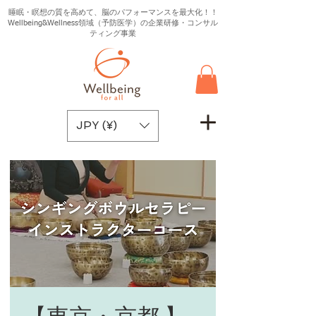
睡眠・瞑想の質を高めて、脳のパフォーマンスを最大化！！
Wellbeing&Wellness領域（予防医学）の企業研修・コンサル
ティング事業
JPY (¥)
【東京・京都 】