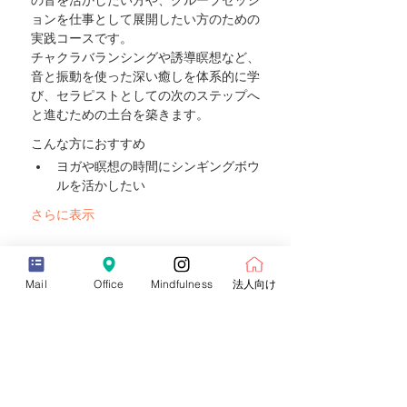
ョンを仕事として展開したい方のための
実践コースです。
チャクラバランシングや誘導瞑想など、
音と振動を使った深い癒しを体系的に学
び、セラピストとしての次のステップへ
と進むための土台を築きます。
こんな方におすすめ
ヨガや瞑想の時間にシンギングボウ
ルを活かしたい
さらに表示
チケット詳細
Mail
Office
Mindfulness
法人向け
販売終了
チケットの種類
シンギングボウルセラピーインストラク
ターコース（早割）