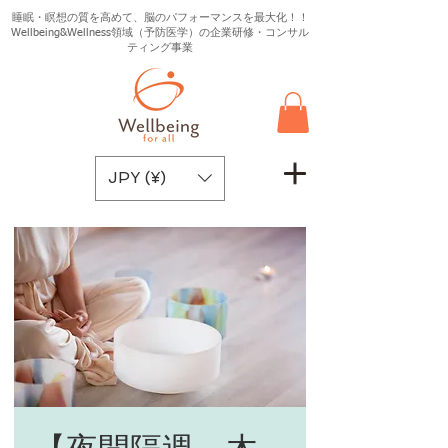
睡眠・瞑想の質を高めて、脳のパフォーマンスを最大化！！
Wellbeing&Wellness領域（予防医学）の企業研修・コンサル
ティング事業
JPY (¥)
【夜間隔週 木