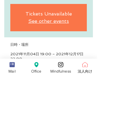
Tickets Unavailable
See other events
日時・場所
2021年11月04日 19:00 – 2021年12月17日
22:00
オンライン
Mail
Office
Mindfulness
法人向け
イベントについて
第４期 　夜間木曜日隔週コース　19時
～22時（3時間）
2021年11月4日
2021年11月18日
2021年12月2日
2021年12月16日
【担当講師】