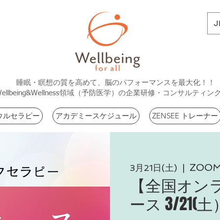
J
睡眠・瞑想の質を高めて、脳のパフォーマンスを最大化！！
Wellbeing&Wellness領域（予防医学）の企業研修・コンサルティン
ウルセラピー
アカデミースケジュール
ZENSEE トレーナー
ZOO
3月21日(土)
  |  
【全国オン
ース 3/21(土