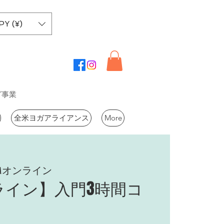
PY (¥)
グ事業
全米ヨガアライアンス
More
Mオンライン
ライン】入門3時間コ
）