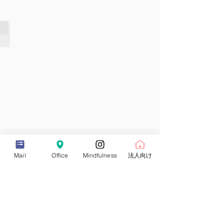
「カ
ラ
ダ
と
ジャパンフィットネス掲載
コ
フ
コ
ィ
ロ
ッ
を
ト
健
ネ
や
ス
か
情
で
報
美
誌
し
に
く」
て
す
ヨ
る
ガ
為
を
に
取
Mail
Office
Mindfulness
法人向け
知
り
っ
上
て
げ
お
て
き
い
た
た
い
だ
ヨガジャーナル｜yoga journal
知
き
識
妊