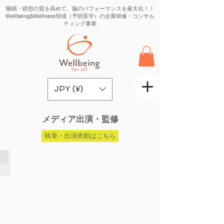
睡眠・瞑想の質を高めて、脳のパフォーマンスを最大化！！
Wellbeing&Wellness領域（予防医学）の企業研修・コンサル
ティング事業
JPY (¥)
​メディア出演・監修
執筆・出演依頼はこちら
anan総研×爽健美茶
anan
総
研
読
者
モ
デ